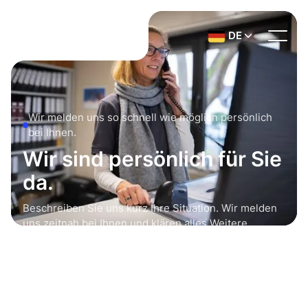
DE
Wir melden uns so schnell wie möglich persönlich
bei Ihnen.
Wir sind persönlich für Sie
da.
Beschreiben Sie uns kurz Ihre Situation. Wir melden
uns zeitnah bei Ihnen und klären alles Weitere
gemeinsam.