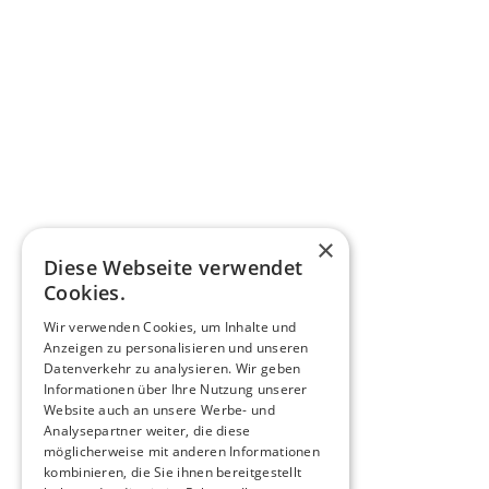
Navigation
Home
Leistungen
Über uns
Werkzeuge
Karriere
×
Diese Webseite verwendet
FAQ
Cookies.
Kontakt
Wir verwenden Cookies, um Inhalte und
Anzeigen zu personalisieren und unseren
Rechtliches
Datenverkehr zu analysieren. Wir geben
Informationen über Ihre Nutzung unserer
Website auch an unsere Werbe- und
Impressum
Analysepartner weiter, die diese
Datenschutzerklärung
möglicherweise mit anderen Informationen
kombinieren, die Sie ihnen bereitgestellt